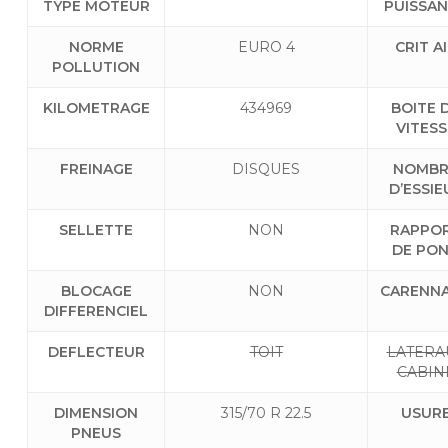
TYPE MOTEUR
PUISSA
NORME
EURO 4
CRIT A
POLLUTION
KILOMETRAGE
434969
BOITE 
VITESS
FREINAGE
DISQUES
NOMBR
D’ESSIE
SELLETTE
NON
RAPPO
DE PO
BLOCAGE
NON
CARENN
DIFFERENCIEL
DEFLECTEUR
TOIT
LATERA
CABIN
DIMENSION
315/70 R 22.5
USUR
PNEUS