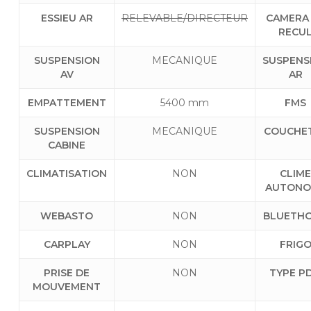
ESSIEU AR
RELEVABLE/DIRECTEUR
CAMERA
RECU
SUSPENSION
MECANIQUE
SUSPENS
AV
AR
EMPATTEMENT
5400 mm
FMS
SUSPENSION
MECANIQUE
COUCHE
CABINE
CLIMATISATION
NON
CLIM
AUTONO
WEBASTO
NON
BLUETH
CARPLAY
NON
FRIG
PRISE DE
NON
TYPE P
MOUVEMENT