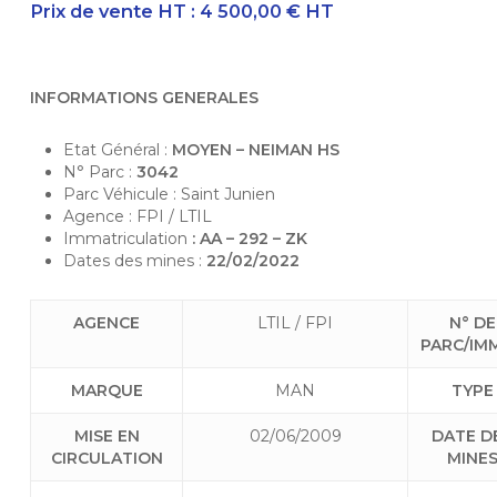
Prix de vente HT
: 4 500,00 € HT
INFORMATIONS GENERALES
Etat Général
:
MOYEN – NEIMAN HS
N° Parc
:
3042
Parc Véhicule : Saint Junien
Agence : FPI / LTIL
Immatriculation
:
AA – 292 – ZK
Dates des mines :
22/02/2022
AGENCE
LTIL / FPI
N° DE
PARC/IM
MARQUE
MAN
TYPE
MISE EN
02/06/2009
DATE D
CIRCULATION
MINE