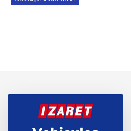
VEHICULES
EN
VENTE
au
30
/