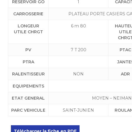
RESERVOIR GO
1
CAPACI
CARROSSERIE
PLATEAU PORTE CASIERS GA
LONGEUR
6 m 80
HAUTE
UTILE CHRGT
UTILE
CHRG
PV
7 T 200
PTAC
PTRA
JANTE
RALENTISSEUR
NON
ADR
EQUIPEMENTS
ETAT GENERAL
MOYEN – NEIMAN
PARC VEHICULE
SAINT-JUNIEN
ROULA
Télécharger la fiche en PDF