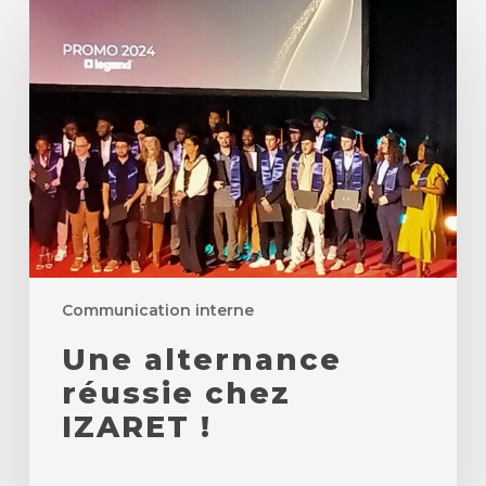
Une
alternance
réussie
chez
IZARET
!
Communication interne
Une alternance
réussie chez
IZARET !