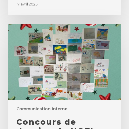
17 avril 2025
Concours
de
dessins
de
NOEL
IZARET
Communication interne
Concours de