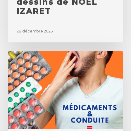
dessins de NOEL
IZARET
28 décembre 2023
IZARET
SECURITE
:
Médicaments
+
conduite
=
Danger