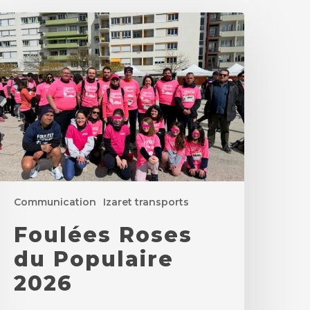
oulées
oses
u
opulaire
026
Communication
Izaret transports
Foulées Roses
du Populaire
2026