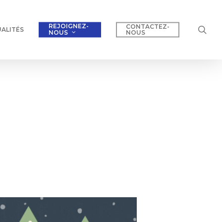
REJOIGNEZ-
CONTACTEZ-
sea
ALITÉS
NOUS
NOUS