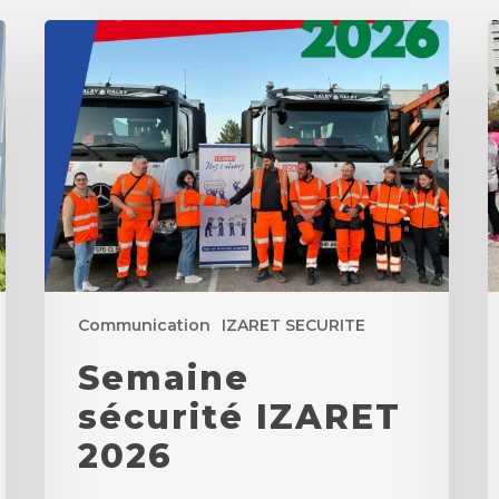
Semaine
F
sécurité
R
IZARET
d
2026
P
2
Communication
IZARET SECURITE
Semaine
sécurité IZARET
2026