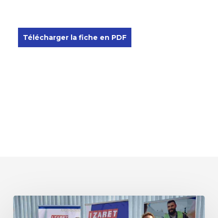
Télécharger la fiche en PDF
IZARET
Aquitaine