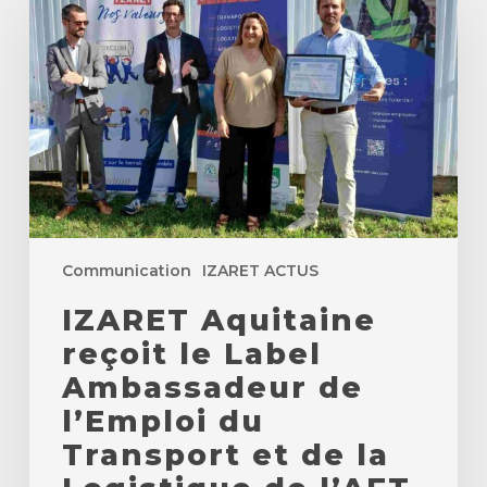
reçoit
le
Label
Ambassadeur
de
l’Emploi
du
Transport
et
de
la
Logistique
de
Communication
IZARET ACTUS
l’AFT.
IZARET Aquitaine
reçoit le Label
Ambassadeur de
l’Emploi du
Transport et de la