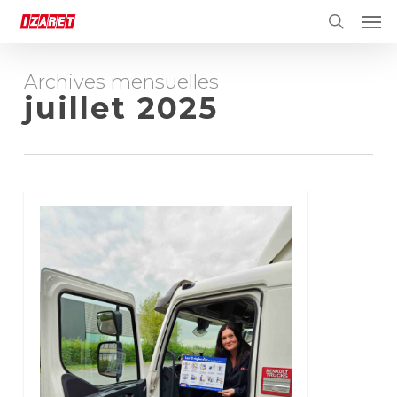
Skip
Men
to
search
main
content
Archives mensuelles
juillet 2025